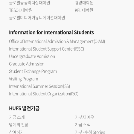
글로벌공공리더십대학원
경영대학원
MXene의 재적층 문제를 해결하면서 높은 감도와 빠른
TESOL 대학원
KFL 대학원
응답성을 동시에 구현했다는 데 의미가 있다 며 한국외대
글로벌미디어커뮤니케이션대학원
반도체전자공학부의 반도체 소재 소자 및 지능형 센서 분야
연구 경쟁력을 높이는 계기가 되길 기대한다 고 말했다.연구
Information
for International Students
결과는 응집물질물리학 분야 JCR 상위 10% 이내
Office of International Admission & Management(OIAM)
국제저명학술지인 『Small』(Impact factor 11.8)에 2026년
International Student Support Center(ISSC)
7월 10일에 온라인 게재됐다. 논문 제목은 Hierarchically
Undergraduate Admission
Porous SNP@MXene Hybrid Architectures for Ultra-
Graduate Admission
Responsive Moisture Sensing and Wireless Smart-
Student Exchange Program
Wearable Hydration Diagnostics 이다.
Visiting Program
International Summer Session(ISS)
International Student Organization(ISO)
HUFS
발전기금
기금 소개
기부자 예우
명예의 전당
기금 소식
참여하기
기부·수혜 Stories