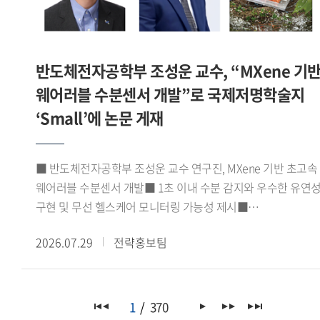
지원사업 내용의 소개로 마무리됐다.이번 학술대회는 한일
주한모로코대사의 축사를 비롯해 아비르 파이살(Abeer Faisal)
양국의 중동 연구자들이 동아시아의 무슬림 이주민이라는 공통
주한이집트대사관 2등서기관, 조지 해리슨(George Harrison)
주제를 중심으로 기존 성과를 공유하고 향후 협력의 기반을
주한가나대사관 대사대리 등 주요 주한 외교사절들이 참석해
다졌다는 점에서 의의가 있다.
반도체전자공학부 조성운 교수, “MXene 기
연구센터의 출범을 축하하고 향후 활동에 대한 기대를 전했다.
포럼에서는 정지원 GBSI 센터 코디네이터가 'GBSI
웨어러블 수분센서 개발”로 국제저명학술지
아프리카녹색성장연구센터 VISION 2030'을 주제로 센터의
‘Small’에 논문 게재
중장기 연구 비전과 추진 방향을 발표했다. 이어 노지현
아프리카연구소 HK연구교수, 김규연 이화여자대학교
기후변화예측연구센터 박사후연구원, 에마누엘라 도린 코피
■ 반도체전자공학부 조성운 교수 연구진, MXene 기반 초고속
(Emmanuella Doreen Kwofie) 녹색기후기금(GCF) 프로그램
웨어러블 수분센서 개발■ 1초 이내 수분 감지와 우수한 유연
오피서(Programme Officer)가 발표와 토론에 참여해 한-
구현 및 무선 헬스케어 모니터링 가능성 제시■
아프리카 기후변화 협력과 지속가능한 발전, 청년 세대의 역할
응집물질물리학 분야 JCR 상위 10% 이내 국제저명학술지
등에 대해 심도 있는 논의를 이어갔다.이번 포럼은
2026.07.29
전략홍보팀
『Small』(Impact factor 11.8) 게재우리 대학
아프리카녹색성장연구센터의 출범을 계기로 기후변화 대응과
반도체전자공학부 조성운 교수 연구진이 실리카 나노입자와
지속가능한 발전을 위한 한-아프리카 협력 기반을 강화하고,
맥신(MXene)을 결합한 고성능 웨어러블 수분센서를 개발하고,
관련 분야의 학술 교류와 공동 연구를 확대하는 계기가 됐다.
이를 무선 헬스케어 모니터링 시스템에 성공적으로 적용했다고
1
370