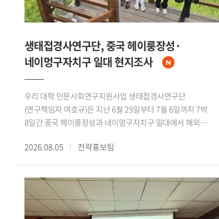
생태접경사연구단, 중국 헤이룽장성·
네이멍구자치구 일대 현지조사
우리 대학 인문사회연구지원사업 생태접경사연구단
(연구책임자 여호규)은 지난 6월 29일부터 7월 6일까지 7박
8일간 중국 헤이룽장성과 네이멍구자치구 일대에서 해외
현지조사를 실시했다. 연구책임자를 비롯한 연구진 7인이
2026.08.05
전략홍보팀
참여했으며, 대흥안령 북서부의 생태환경과 북방유목민족의
역사문화를 조사 주제로 삼았다.조사단은 하얼빈과 치치하얼을
거쳐 어룬춘자치기 건허 어얼구나 만주리 하이라얼 자란툰으로
이어지는 노정을 밟았다. 가샨동 선비석실과 어원커족
순록문화 박물관, 후룬베이얼 역사박물관 등을 참관하는 한편,
넌강과 어얼구나강 유역, 어얼구나 습지, 후룬호를 직접