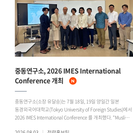
1979년 미중 수교에 이어 1980년대 말에는 소련 동구권의
붕괴로 냉전체제가 급속히 와해되었다고 설명했다. 그는 이
시기 자유주의 확산과 세계화가 맞물리면서 중국이 서방의
'화평연변(和平演變)'을 경계하는 한편, 1989년 천안문 사태로
인한 국제사회의 대중 제재 국면 속에서도 한중 양국은
실질적인 관계 개선을 모색해 왔다고 밝혔다.이어 중국이
1978년 11기 3중전회를 계기로 계급투쟁 노선에서 경제건설
노선으로 전환하고 4개 현대화를 추진하는 과정에서 한중관계
개선의 필요성을 인식하기 시작했으며, 한국 역시 홍콩을 통한
중동연구소, 2026 IMES International
간접무역과 1983년 중국 민항기 불시착 사건, 1985년 어뢰정
Conference 개최
반환 교섭 등에서 보인 우호적 태도로 중국 지도부의 신뢰를
얻었다고 소개했다. 특히 1988년 노태우 대통령의 7 7 선언을
북방외교의 실질적 출발점으로 규정하고, 서울올림픽과 베이징
중동연구소(소장 유달승)는 7월 18일, 19일 양일간 일본
아시안게임을 계기로 한 스포츠 교류가 양국간 신뢰 축적에
동경외국어대학교(Tokyo University of Foreign Studies)에서
기여했다고 강조했다. 이후 1990년 한소수교와 1991년 남북한
2026 IMES International Conference 를 개최했다. "Muslims
유엔 동시가입은 중국이 한중관계 개선의 명분을 마련하는
in East Asia and the Diaspora: Coexistence in Multicultural
2026.08.03
전략홍보팀