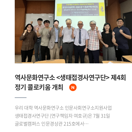
답사하며 삼림에서 수계, 초원으로 이어지는 자연환경의
변화를 확인했다.이번 조사를 통해 연구진은 에벤키
어룬춘족의 수렵 어로 목축 문화와 대흥안령 생태환경에 관한
자료를 폭넓게 수집했다. 특히 중 러 접경지대인 어얼구나강
유역과 만주리 일대에서 확인된 문화 요소들은 현지
소수민족의 문화와도 맞물리며 지역적 특색을 이루고 있었다.
수집된 성과는 향후 연구와 교육에 활용될 예정이다.
역사문화연구소 <생태접경사연구단> 제4회
정기 콜로키움 개최
우리 대학 역사문화연구소 인문사회연구소지원사업
생태접경사연구단 (연구책임자 여호규)은 7월 31일
글로벌캠퍼스 인문경상관 215호에서
「唐代流刑的表述與實踐―從敦煌文書中的