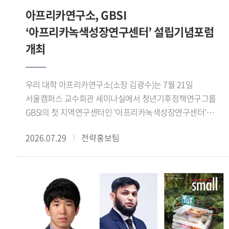
콜로키움을 개최하여 연구 성과를 공유하고 정책적 함의를
정체성과 소속 문제가 재현되는 방식을 분석하고, 이를 한국
아프리카연구소, GBSI
교역로의 재편으로 아제르바이잔이 새로운 정치 경제 중심지로
논의하는 학술 교류의 장을 이어가고 있다. (문의:
사회의 국민 정체성과 다문화주의, 시민권의 경계와 연결하여
성장하자, 티무르가 이곳에 장기간 주둔하면서 계절 이동과
‘아프리카녹색성장연구센터’ 설립기념포럼
HK+국가전략사업단 02-2173-3417)
논의했다.Momoyama Gakuin University의 코이케 마코토
도시 지배를 결합하고 교역망 정비와 수로 건설을 추진한
개최
(Koike Makoto) 교수는 'Faith Across Borders: The
사실을 살펴보았다. 이를 통해 티무르의 서방 진출은 단순한
Transnational Expansion of Nahdlatul Ulama Networks in
군사 정복이 아니라 유목 생활권과 도시, 농업 생산지, 장거리
East Asia'라는 제목의 발표에서 일본, 한국 대만에 형성
교역로를 연결하는 정치적 네트워크의 구축 과정이었음을
우리 대학 아프리카연구소(소장 김광수)는 7월 21일
인도네시아 무슬림 공동체와 나흐다툴 울라마(Nahdatul
확인할 수 있었다.이번 워크숍은 티무르 제국의 성립을
서울캠퍼스 교수회관 세미나실에서 청년기후정책연구그룹
Ulama, 인도네시아에 기반을 둔 세계 최대 규모의 이슬람 단체
정복전쟁이나 개인의 군사적 역량만으로 설명하지 않고,
GBSI의 첫 지역연구센터인 '아프리카녹색성장연구센터'
산하 모스크의 역할을 분석하였다. 특히 해당 모스크 내에서
농경과 유목이 교차하는 생태접경 지역의 구조와 교역망의
출범을 기념하는 설립기념포럼을 개최했다.이번 포럼은 한-
이루어지는 숄라왓(Sholawat) 모임에 주목하여, 이러한 종교
2026.07.29
전략홍보팀
재편이라는 관점에서 새롭게 조망한 자리였다. 또한
아프리카 기후변화 대응 협력 방안을 모색하고 청년 세대의
모임이 인도네시아 무슬림들 간 어떻게 초국적 네트워크를
동아시아를 중심으로 논의해 온 농목접경의 역사적 기능을
역할을 논의하기 위해 마련됐으며, 주한 외교사절을 비롯한
강화하고 집단적 소속감을 형성하는지를 고찰했다.7월 19일
서아시아 사례와 비교함으로써, 생태환경과 접경 네트워크가
국내외 기후변화 및 아프리카 연구 전문가, 청년 연구자들이
라운드테이블에서는 강원구 학술연구교수가 사회를 맡아
제국의 형성과 운영에 미친 영향을 폭넓게 이해하는 뜻깊은
참석해 다양한 의견을 나눴다.행사는 최영빈 GBSI 대표
동아시아 무슬림의 이주와 정착, 정체성 및 사회적 수용에 관해
시간이 되었다.
(아프리카녹색성장연구센터장)의 개회사와 김광수
의견을 나눴으며, 향후 공동연구와 지속적인 학술 협력의
아프리카연구소장의 환영사로 시작됐다. 이어
가능성을 모색했다. 해당 행사는 중동연구소 인문사회연구소
주한아프리카외교단장인 샤픽 라사디(Chafik RACHADI)