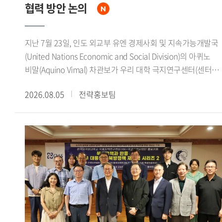
상상 의 형벌로 전환되었으며, 중형인 동시에 사형을 감면하는
협력 방안 논의
황제의 은혜라는 이중적 성격을 지녔음을 강조했다.이번
콜로키움은 돈황문서를 통해 당대 법률의 규정과 형벌 집행의
지난 7월 23일, 인도 외교부 유엔 경제사회 및 지속가능개발국
실상을 함께 검토하고, 한 당 사이에 진행된 형벌제도의
(United Nations Economic and Social Division)의 아퀴노
장기적인 변화를 이해하는 뜻깊은 자리였다. 특히 유배가
비말(Aquino Vimal) 차관보가 우리 대학 극지연구센터(센터장
단순한 형벌에 그치지 않고 국가권력에 의한 인구 이동과 변경
김봉철)를 방문해 연구진과 면담을 갖고 양국 대학 간 극지 연
지역의 운영, 새로운 지역사회로의 편입과 밀접하게 연결되어
2026.08.05
전략홍보팀
협력 확대 방안을 논의했다.이번 면담에서 아퀴노 비말
있었음을 확인함으로써 생태접경의 관점에서 당대의 국가와
차관보는 인도 정부가 최근 대학과 연구기관을 중심으로 극지
공간, 인간의 관계를 새롭게 생각해 보는 기회가 됐다.
연구를 적극 장려하고 있다며, 우리 대학 극지연구센터와의
연구 협력 필요성을 강조했다. 또한 인도 극지 연구 분야의 주요
대학 및 연구기관과 우리 대학 극지연구센터를 연결해 양국
대학 간 지속적인 연구 협력 기반을 마련하고 싶다는 뜻을
밝혔다.이어 인도 정부는 기후변화가 농업에 미치는 영향, 극지
빙하 융해에 따른 해수면 상승, 기후변화 취약지역 주민들의
생활환경 변화 등 글로벌 기후위기에 대응하기 위한 연구를
국가 정책의 주요 과제로 추진하고 있다고 설명하며, 관련