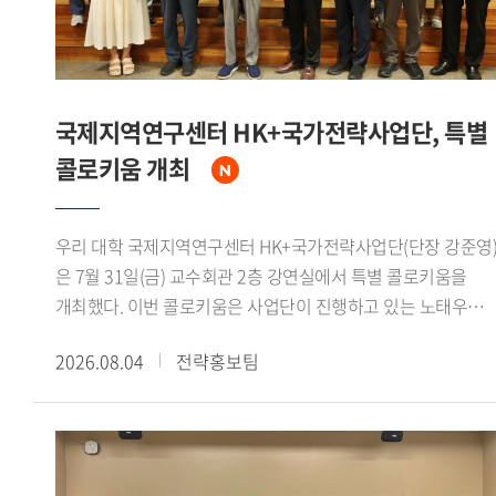
분야에서 국제 공동연구의 중요성을 강조했다.이날 면담에는
인도 측에서 아퀴노 비말 차관보를 비롯해 인도지구과학부
선임연구관 아파르나 슈클라(Aparna Shukla) 박사, 나만
우파드야야(Naman Upadhyaya) 주한인도대사관 일등서기관,
국제지역연구센터 HK+국가전략사업단, 특별
가하나 나브야 제임스(Gahana Navya James) 인도 외교부
콜로키움 개최
유엔 경제 사회 및 지속가능개발국 사무관이 참석했다.우리
대학에서는 정혁 극지연구센터 책임연구원과 신승우
극지연구센터 선임연구원이 참석했다. 정혁 책임연구원은
우리 대학 국제지역연구센터 HK+국가전략사업단(단장 강준영
"극지연구센터는 인도 정부의 극지 연구 확대와 장려 필요성에
은 7월 31일(금) 교수회관 2층 강연실에서 특별 콜로키움을
관한 의견을 존중하며, 양국 대학 및 연구기관 간 네트워크
개최했다. 이번 콜로키움은 사업단이 진행하고 있는 노태우
구축과 공동연구 활성화를 위한 협력 거점 역할을 수행할 수
대통령과 북방정책 재조명 시리즈 2회차에 해당하며, 전 주중국
있도록 최선을 다하겠다"고 밝혔다.
2026.08.04
전략홍보팀
특명전권대사를 역임했던 신정승 동서대학교
동아시아연구원장이 연사로 초청되어 노태우 대통령의
북방정책과 1992년 한중수교 과정의 역사적 의미를
재조명했다.신 원장은 먼저 1970년대 이후 중국과 서방세계의
관계 개선 흐름을 짚었다. 1972년 닉슨 미 대통령의 방중과