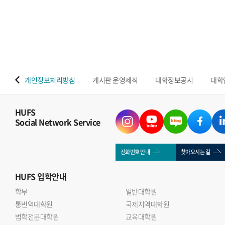
밝혔다. 이번 연구는 조성운 교수와 Shenawar Ali Khan
박사후연구원을 중심으로 울산대학교 연구팀과 협업해
수행됐으며, 우리 대학 반도체전자공학부의 첨단 반도체 소재
소자 및 지능형 센서 분야 연구역량을 보여주는 성과다.기존
MXene 센서는 나노시트가 다시 겹쳐지는 재적층 현상으로
수분 이동 통로와 반응 면적이 감소하는 한계가 있었다.
 맵
개인정보처리방침
게시판 운영세칙
대학정보공시
대학
연구진은 실리카 나노입자를 MXene 층 사이에 삽입한 계층적
다공성 SNP@MXene 구조를 개발해 재적층을 억제하고 수분
이동성과 센서의 감도 안정성을 높였다.개발된 센서는 3~88%
HUFS
Social Network Service
의 상대습도 범위를 감지했으며, 응답과 회복 모두 1초 이내에
이뤄졌다. 기존 MXene 센서보다 감도가 약 4배 향상됐고,
25일간 안정적인 성능을 유지했다. 또한 2,250회의 반복 굽힘
전화번호 안내
찾아오시는 길
이후에도 초기 성능의 약 95% 이상을 유지했다.연구진은
HUFS
입학안내
센서를 상용 기저귀와 Wi-Fi 통신 모듈에 연계해 젖음 정도와
반복적인 수분 유입을 실시간으로 감지했다. 이를 통해
학부
일반대학원
통번역대학원
영유아와 노약자, 거동이 불편한 환자의 배뇨 상태를 원격
국제지역대학원
법학전문대학원
교육대학원
모니터링할 가능성을 제시했다.조성운 교수는 이번 연구는