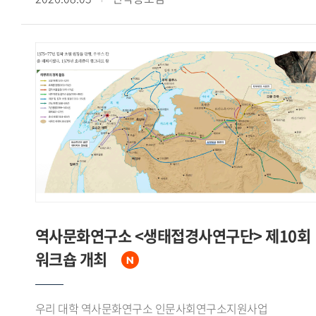
계기가 되었다고 주장했다.신 원장은 한국이 한반도 평화
Societies"라는 주제로 열린 이번 학술대회는 동아시아의
안정을 위한 중국의 협조, 거대한 잠재시장으로서의 중국 경제,
무슬림 이주 문제를 연구하는 한국과 일본 학자들의 학술
그리고 국제무대에서의 위상 제고라는 세 가지 측면에서
교류를 위해 마련됐다.7월 18일 학술대회 제1세션에서는
수교의 필요성을 인식하고 있었음을 강조하면서, 중국 역시
김정아 전임연구원이 'The Reception and Transformation of
덩샤오핑의 언급을 인용하며 한국과의 경제협력 확대와 대만에
Arabic Literature in Korea: A Study of 'The Jackal and the
대한 외교적 고립 효과를 함께 기대하고 있었다고 분석했다.
Sea' in Oh Soo-yeon's The Golden Roof in Relation to
수교 협상에 앞서 한국 정부는 중국과 수교한 다른 나라들의
Kalīla wa Dimna'라는 제목의 발표를 통해 아랍 고전
선례를 분석하고 중국 인사들의 발언을 정리하는 등 치밀한
『칼릴라와 딤나』가 오수연의 『황금지붕』 중 「재칼과
사전 준비를 거쳤다고 밝혔다. 1992년 8월 24일 베이징 조어대
바다의 장」에서 수용 재구성되는 양상을 분석하고, 아랍
국빈관에서 이상옥 외무장관과 첸치천 외교부장이
고전문학과 한국 현대문학이 교차하며 새로운 의미를 형성하는
수교공동성명과 양해각서에 서명함으로써 한중수교가 공식
'제3의 공간'을 제시했다.Ishinomaki Senshu University의
발표되었다고 정리했다.신 원장은 한중수교가 노태우 대통령
니시카와 케이(Nishikawa Kei) 교수는 'The Acceptance of
북방정책의 핵심 성과였다고 평가하면서, 중국이 북한 일변도
Migrant Workers and the Politicization of Burial Grounds: A
역사문화연구소 <생태접경사연구단> 제10회
정책에서 벗어나 한반도의 평화적 통일을 명시적으로 지지하는
Case Study of Miyagi Prefecture, Japan'이라는 제목의
워크숍 개최
계기가 되었고, 수교 이후 양국간 경제교류와 국민간 교류가
발표에서 미야기(Miyagi)현 이시노마키시의 인도네시아
비약적으로 확대되었다고 밝혔다. 아울러 협상이 대체로
무슬림 이주노동자 수용 배경과 2024~2025년 무슬림 매장
중국이 원하는 시간표에 따라 진행된 것은 사실이나 이것이
묘지 논란이 온라인 정치 담론으로 확산되며 지역사회의
우리 대학 역사문화연구소 인문사회연구소지원사업