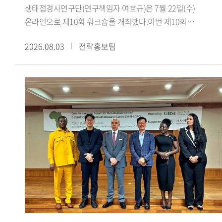
한국에 불리하게 작용하지는 않았으며, 오히려 대만과의
이주민 수용에 미친 영향을 분석했다.이경수 전임연구원은
생태접경사연구단(연구책임자 여호규)은 7월 22일(수)
단교를 다음 정부로 미뤘다면 수교 자체가 장기간 지연되었을
'Anti-Islamic Sentiment in Arabic Media Representations of
온라인으로 제10회 워크숍을 개최했다.이번 제10회
것이라는 견해를 제시했다. 대만에 대한 배려가 부족했다는
South Korea: The Jeju Yemeni Refugees and the Daegu
워크숍에서는 최하늘 선생님(이스탄불 메데니예트대학교
2026.08.03
전략홍보팀
지적에 대해서는, 수교 발표 이전에 사전 통보 절차를 거쳤음을
Mosque Conflict'라는 제목의 발표를 통해 제주 예멘 난민
박사과정)을 초청하여, 서아시아 생태 접경지역과 티무르의
명확히 했다.강연 말미에서 신 원장은 현재 한중 양국은 정치
사안과 대구 이슬람사원 갈등이 아랍어 매체에서 재현되는
제국 건설 이라는 주제로 심도 있는 강연을 진행했다. 강연은
안보 분야에서는 상호 신뢰 부족과 미중 전략 경쟁 심화라는
방식을 분석하고, 기사의 생산 유통 경로에 따라 보도의 내용과
최하늘 선생이 번역한 피터 잭슨의 『칭기스 칸에서
과제를, 경제 분야에서는 최근의 대중 무역역조와 국민감정
프레임이 달라지는 양상을 설명했다.제2세션에서는 Aichi
티무르까지: 몽골 제국의 위기와 부흥』을 바탕으로,
악화라는 새로운 도전에 직면해 있다고 진단했다. 그는 앞으로
Gakuin University의 타카오 켄이치로(Takao Kenichiro)
서아시아의 생태환경과 교역망이 티무르 제국의 형성에 어떠한
한중관계가 '화이부동(和而不同)'의 자세로 할 말은 하되
교수가 'Global and Local Aspects of Islamophobia:
토대를 제공했는지를 살펴보는 방식으로 진행됐다.강연에서는
협력할 부분은 협력하는 방향으로 나아가야 하며, 한미동맹을
Comparison among the West, South Korea and
먼저 농경과 유목이 병존하는 목농복합구역 의 역사적
중시하는 동시에 중국과의 관계도 소홀히 해서는 안 된다고
Japan'이라는 제목의 발표에서 테러나 치안 문제와 직접
중요성을 살펴보고, 아무다리야강 유역의 트란스옥시아나와
강조하며 강연을 마쳤다.국제지역연구센터
연결되지 않은 채 형성되는 '테러 없는 이슬람혐오
호라산에서 차가타이 울루스의 유목 엘리트와 정주민 사회가
HK+국가전략사업단은 '초국적 협력과 소통의 모색: 통일 환경
(Islamophobia)' 현상에 대해 일본과 한국의 사례를 비교했다.
밀접하게 연결되어 있었음을 설명했다. 이어 14세기 중반
조성을 위한 북방 문화 접점 확인과 문화 허브의 구축'을
김은지 책임연구원은 'Representing Second-Generation
차아다이 울루스의 분열 이후 티무르가 차가타이계 정치
아젠다로 다양한 연구를 수행하고 있다. 사업단은 북방지역을
Arab Immigrants and Conditional Citizenship: A Study of
질서와 칭기스 왕조의 권위를 활용해 세력을 확대하고, 훌레구
둘러싼 국제정세와 문화 외교 안보를 아우르는 학제적 연구를
Multicultural Discourse in Korean Television Programs'라는
울루스의 옛 영역까지 포괄하는 대차가타이 울루스 를
지속적으로 추진하는 한편, 매월 국내외 전문가를 초청한
제목의 발표를 통해 한국 방송에서 아랍계 이주민 2세대의
지향하며 제국 건설의 정당성을 마련한 과정을 검토했다. 또한