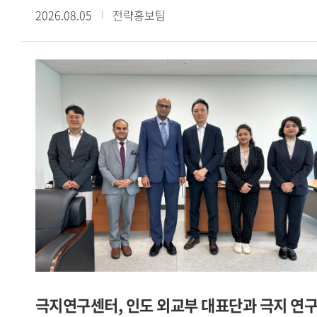
2026.08.05
전략홍보팀
《散頒刑部格》殘卷談起」라는 주제로 제4회 정기
콜로키움을 개최했다. 이번 콜로키움은 현장 강연과 Webex를
통한 온라인 강연을 병행하는 방식으로 진행됐다.이번
콜로키움에서는 중국 법제사와 당대 형벌제도를 연구해 온
陳俊强 臺北大學 역사학과 석좌교수를 초청하여 唐代 流刑의
규정과 실상―돈황 문서 『散頒刑部格』 殘卷을 중심으로
라는 주제로 심도 있는 강연을 진행했다.강연에서는 돈황에서
발견된 『散頒刑部格』 잔권과 『唐律疏議』 등을 바탕으로
당대 유형(流刑)의 법적 규정과 실제 운영 양상을 살펴봤다.
먼저 육형(肉刑) 중심의 고대 형벌체계가 도형(徒刑)과 유형
중심으로 변화하고, 북위 후기에 정식 형벌로 성립한 유형이 수
당대에 오형체계의 하나로 정비되는 과정을 설명했다. 또한
유배 거리와 노역, 현지 호적 편입, 가족의 동행을 비롯하여
사면과 형벌의 가중 등 다양한 운영 방식을 검토했다. 이를 통해
유형이 육체에 흔적을 남기는 전시 의 형벌에서 고향과
극지연구센터, 인도 외교부 대표단과 극지 연
공동체로부터의 분리와 낯선 유배지에 대한 두려움에 기초한