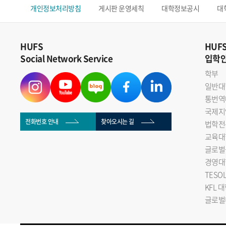
개인정보처리방침
게시판 운영세칙
대학정보공시
대
HUFS
HUF
Social Network Service
입학
학부
일반대
통번역
국제지
전화번호 안내
찾아오시는 길
법학전
교육대
글로벌
경영대
TESO
KFL 
글로벌