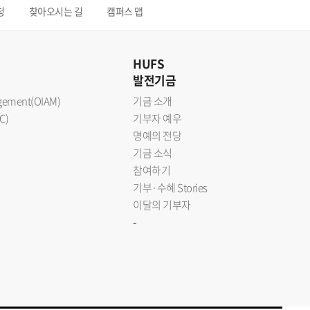
청
찾아오시는 길
캠퍼스 맵
HUFS
발전기금
nagement(OIAM)
기금 소개
C)
기부자 예우
명예의 전당
기금 소식
참여하기
기부·수혜 Stories
이달의 기부자
-