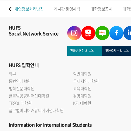
 맵
개인정보처리방침
게시판 운영세칙
대학정보공시
대학
HUFS
Social Network Service
전화번호 안내
찾아오시는 길
HUFS
입학안내
학부
일반대학원
통번역대학원
국제지역대학원
법학전문대학원
교육대학원
글로벌공공리더십대학원
경영대학원
TESOL 대학원
KFL 대학원
글로벌미디어커뮤니케이션대학원
Information
for International Students