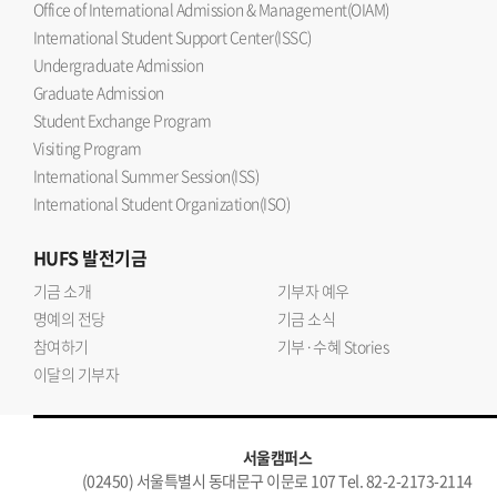
Office of International Admission & Management(OIAM)
International Student Support Center(ISSC)
Undergraduate Admission
Graduate Admission
Student Exchange Program
Visiting Program
International Summer Session(ISS)
International Student Organization(ISO)
HUFS
발전기금
기금 소개
기부자 예우
명예의 전당
기금 소식
참여하기
기부·수혜 Stories
이달의 기부자
서울캠퍼스
(02450) 서울특별시 동대문구 이문로 107 Tel. 82-2-2173-2114