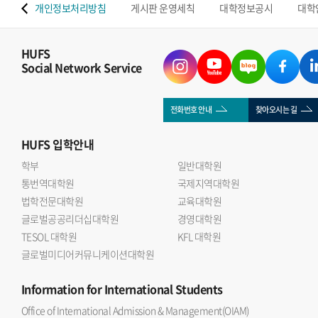
 맵
개인정보처리방침
게시판 운영세칙
대학정보공시
대학
HUFS
Social Network Service
전화번호 안내
찾아오시는 길
HUFS
입학안내
학부
일반대학원
통번역대학원
국제지역대학원
법학전문대학원
교육대학원
글로벌공공리더십대학원
경영대학원
TESOL 대학원
KFL 대학원
글로벌미디어커뮤니케이션대학원
Information
for International Students
Office of International Admission & Management(OIAM)