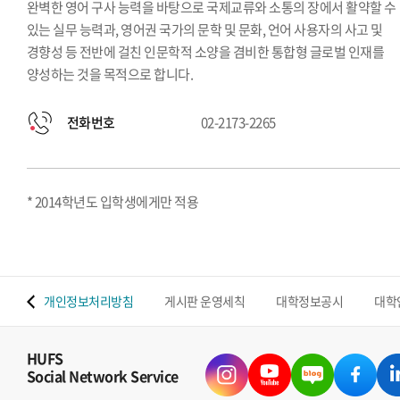
완벽한 영어 구사 능력을 바탕으로 국제교류와 소통의 장에서 활약할 수
있는 실무 능력과, 영어권 국가의 문학 및 문화, 언어 사용자의 사고 및
경향성 등 전반에 걸친 인문학적 소양을 겸비한 통합형 글로벌 인재를
양성하는 것을 목적으로 합니다.
전화번호
02-2173-2265
* 2014학년도 입학생에게만 적용
 맵
개인정보처리방침
게시판 운영세칙
대학정보공시
대학
HUFS
Social Network Service