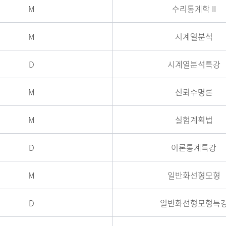
M
수리통계학 II
M
시계열분석
D
시계열분석특강
M
신뢰수명론
M
실험계획법
D
이론통계특강
M
일반화선형모형
D
일반화선형모형특