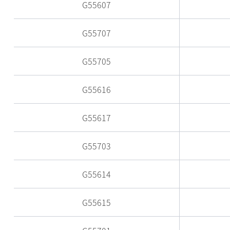
G55607
G55707
G55705
G55616
G55617
G55703
G55614
G55615