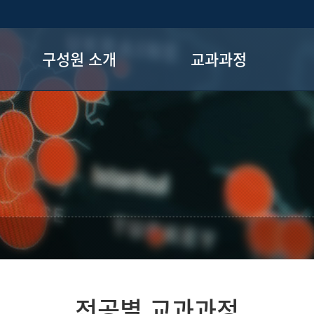
구성원 소개
교과과정
교수진
교육과정
구성원 소개
졸업요건
대학원생
전공로드맵
전공별 교과과정