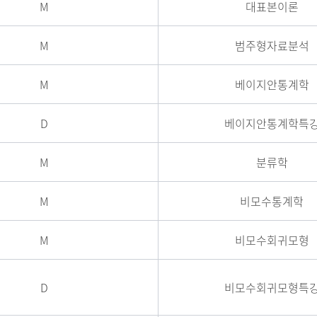
M
대표본이론
M
범주형자료분석
M
베이지안통계학
D
베이지안통계학특
M
분류학
M
비모수통계학
M
비모수회귀모형
D
비모수회귀모형특