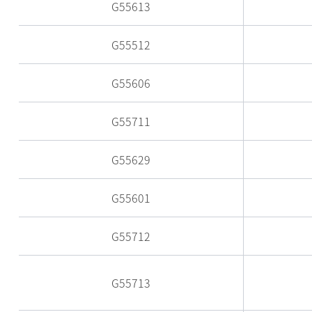
G55613
G55512
G55606
G55711
G55629
G55601
G55712
G55713