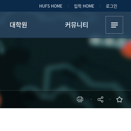
HUFS HOME
입학 HOME
로그인
대학원
커뮤니티
전공별 교과과정
공지사항
종합시험과목
학과소식
채용ㆍ홍보
갤러리
현재 페이지를 즐겨찾는 메뉴로