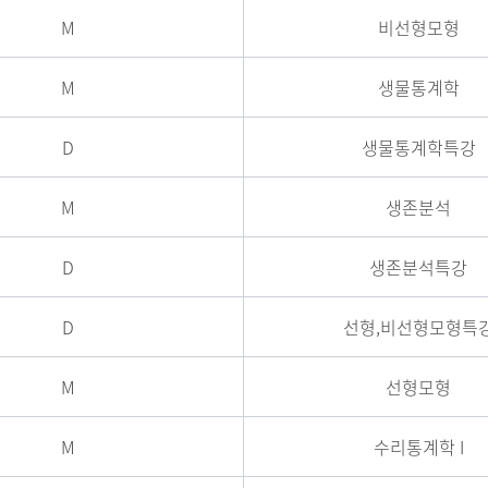
M
비선형모형
M
생물통계학
D
생물통계학특강
M
생존분석
D
생존분석특강
D
선형,비선형모형특
M
선형모형
M
수리통계학 I