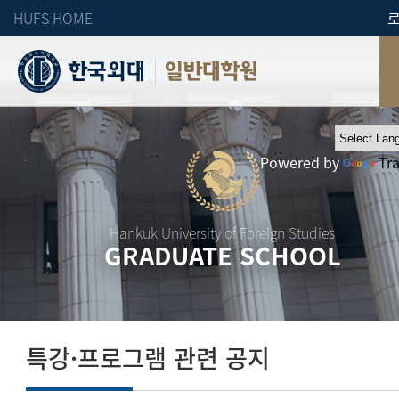
HUFS HOME
일반대학원
Powered by
Tr
Hankuk University of Foreign Studies
GRADUATE SCHOOL
특강·프로그램 관련 공지