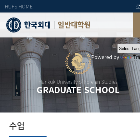
HUFS HOME
일반대학원
Powered by
Tr
Hankuk University of Foreign Studies
GRADUATE SCHOOL
수업