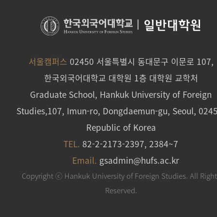
|
일반대학원
서울캠퍼스
02450 서울특별시 동대문구 이문로 107,
한국외국어대학교 대학원 1층 대학원 교학처
Graduate School, Hankuk University of Foreign
Studies,107, Imun-ro, Dongdaemun-gu, Seoul, 024
Republic of Korea
TEL.
82-2-2173-2397, 2384~7
Email.
gsadmin@hufs.ac.kr
Copyright ⓒ Hankuk University of Foreign Studies. All Righ
Reserved.