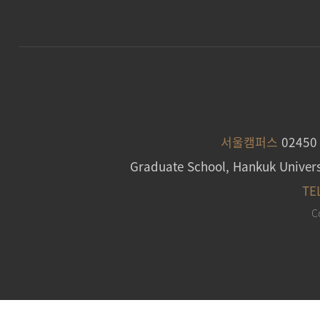
서울캠퍼스
0245
Graduate School, Hankuk Univers
TE
C