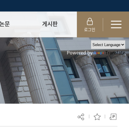
논문
게시판
로그인
제출 절차/자격
공지사항
Powered by
Translate
 및 템플릿
자료실
FAQ
_
취업·모집 관련 공지
제안심사
특강·프로그램 관련 공지
교육 이수 안내
대학원생권리장전
위원회 규정
대학원 총학생회
 지침서
외국인 유학생 비자(VISA)
문검색