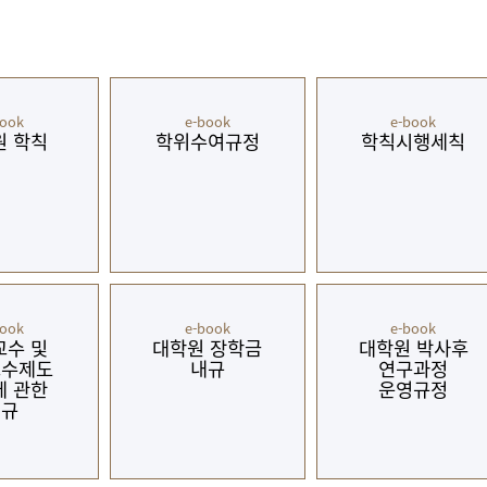
book
e-book
e-book
원 학칙
학위수여규정
학칙시행세칙
book
e-book
e-book
교수 및
대학원 장학금
대학원 박사후
교수제도
내규
연구과정
에 관한
운영규정
내규