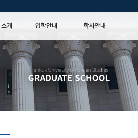
 소개
입학안내
학사안내
모집일정
학사일정표
학위논문
모집요강
강의시간표
논문작성법
원장
입시 공지사항
수업
양식함
Hankuk University of Foreign Studies
GRADUATE SCHOOL
락처
학부-대학원 연계과정
학적
논문지도
학위논문
석·박사 통합 학위과정
장학
연구윤리
박사후 연구과정
외국어시험
연구윤리
종합시험
연구윤리
제 규정
졸업생논
논문게재 연구비 지원