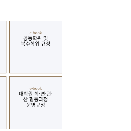
현재 페이지를 즐겨찾는 메뉴로
등록하시겠습니까?
e-book
메뉴추가
공동학위 및
복수학위 규정
e-book
대학원 학·연·관·
산 협동과정
운영규정