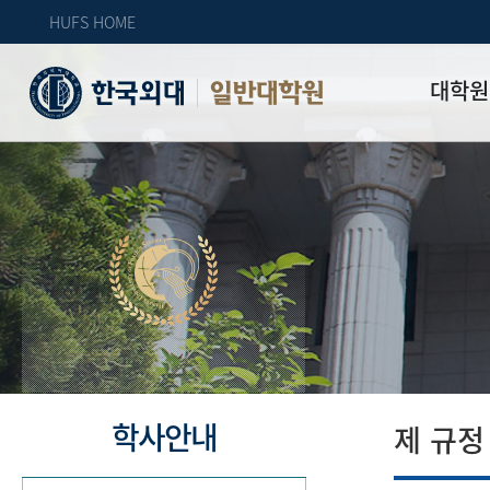
HUFS HOME
대학원
일반대학원
원장인사
연혁
역대 대학원 
주임교수 연
학과 소개
업무안내
오시는 길
자체 평가
학사안내
제 규정