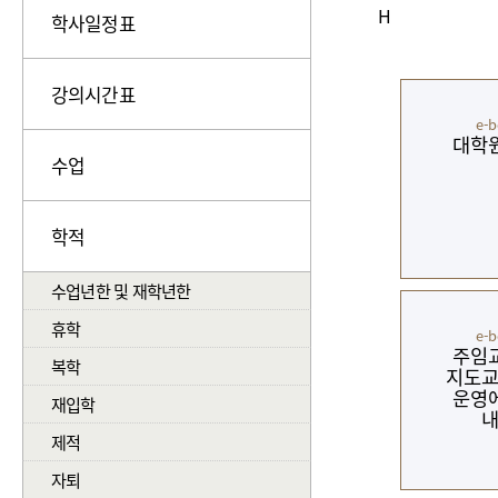
H
학사일정표
강의시간표
e-
대학
수업
학적
수업년한 및 재학년한
휴학
e-
주임
복학
지도
운영
재입학
제적
자퇴