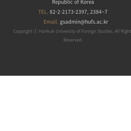
Republic of Korea
TEL.
82-2-2173-2397, 2384~7
Email.
gsadmin@hufs.ac.kr
Copyright ⓒ Hankuk University of Foreign Studies. All Righ
Reserved.