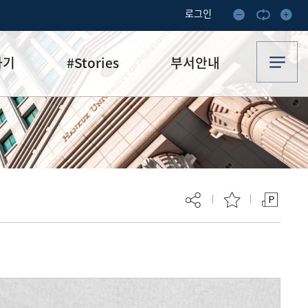
로그인
하기
#Stories
부서안내
기부·수혜스토리
업무안내
기금소식
오시는 길
추천
이달의 기부자
보
현재 페이지를 즐겨찾는 메뉴로
등록하시겠습니까?