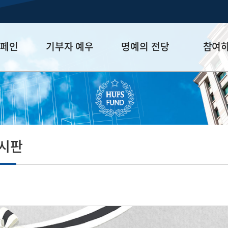
캠페인
기부자 예우
명예의 전당
참여
금
예우 프로그램
HUFS Honor
참여방법
세제 혜택
Diamond Club
기부하기
학금
Platinum Club
잠재기부자 
졸업동문 정
게시판
업데이트