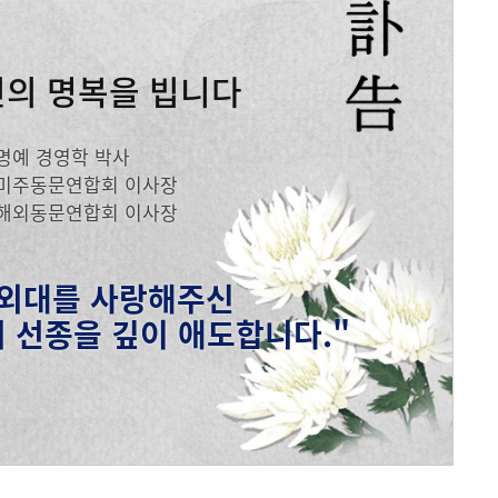
메뉴추가
인의 명복을 빕니다
명예 경영학 박사
미주동문연합회 이사장
해외동문연합회 이사장
 외대를 사랑해주신
 선종을 깊이 애도합니다."