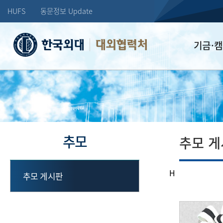
HUFS
동문정보 Update
대외협력처
기금·
학교발전기
장학기금
선배드림 장
추모
추모 
H
추모 게시판