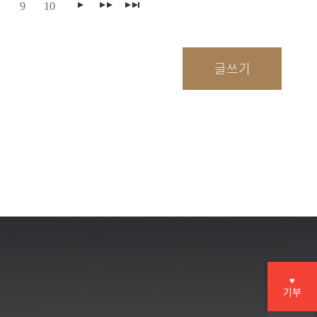
9
10
♥
기부