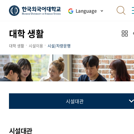
Language
대학 생활
대학 생활
시설이용
시설/차량운행
시설대관
시설대관
캠퍼스교통안내
시설대관