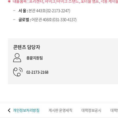
대출품목 : 프리젠터, 마이크/마이크 스탠드, 포터블 앰프, 각종 케이블
서 울 :
본관 443호(02-2173-2247)
글로벌 :
어문관 408호(031-330-4137)
콘텐츠 담당자
총괄지원팀
02-2173-2168
 맵
개인정보처리방침
게시판 운영세칙
대학정보공시
대학