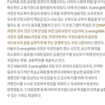
IT능력을 갖춘 글로벌 경영인의 창출이라는 시대적 소명에 한발 앞서가
혁신적인 교육기관으로 탈바꿈하게 되었다. 이에 주간MBA·EveningM
과정은 피교육자 중심의 맞춤식 교육을 지향하여 실용적인 교과과정과
우수한 전임교원의 책임감 있고 내실 있는 교육으로 교육의 품질을 한 
올리는 등 시너지 효과를 창출하고 있다. 각 프로그램의 특징은
주간MB
과정의 경우 전문 인재 양성을 위한 심화과정의 도입이며, EveningMBA
과정은 정통 MBA과정을 지향, 주경야독하는 직장인들에게 글로벌
리더로서의 꿈을 실현하게 해 주는 경쟁력 있는 프로그램
이라는 점이다.
아울러 EveningMBA 과정은 직장인들이 겪는 시간적, 공간적 제약을
최소화하고 글로벌시대에 걸맞은 금융전문가를 양성하기 위해 온라인
수업하는 경영·금융학과를 개설하고 있다.
주간 MBA과정·EveningMBA 과정 모두 외대의 강점인 외국어, 지역학
등과의 유기적인 학습교류를 통해 한국사회에서 필요한 글로벌 지역
경영전문가를 양성하는 데 초점을 두고 있으며 이를 위해 국내외의
저명인사를 수시로 초청하여 특강을 개최하고 국내외에서 발생하는
문제점들과 그 대응방향 등에 대하여 토의함으로써 학생들의 안목을 넓
수 있는 기회도 제공한다.