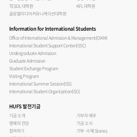
TESOL 대학원
KFL 대학원
글로벌미디어커뮤니케이션대학원
Information
for International Students
Office of International Admission & Management(OIAM)
International Student Support Center(ISSC)
Undergraduate Admission
Graduate Admission
Student Exchange Program
Visiting Program
International Summer Session(ISS)
International Student Organization(ISO)
HUFS
발전기금
기금 소개
기부자 예우
명예의 전당
기금 소식
참여하기
기부·수혜 Stories