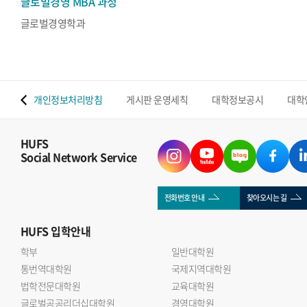
글로벌경영 MBA 과정
글로벌경영학과
 맵
개인정보처리방침
게시판 운영세칙
대학정보공시
대학
HUFS
Social Network Service
전화번호 안내
찾아오시는 길
HUFS
입학안내
학부
일반대학원
통번역대학원
국제지역대학원
법학전문대학원
교육대학원
글로벌공공리더십대학원
경영대학원