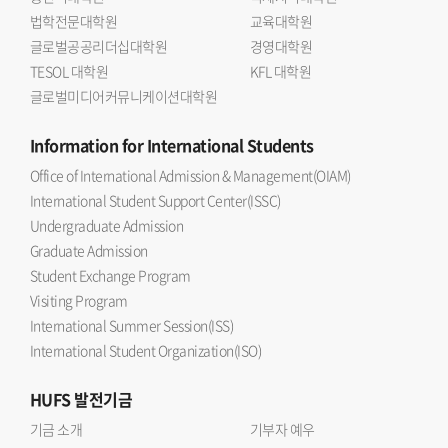
법학전문대학원
교육대학원
글로벌공공리더십대학원
경영대학원
TESOL 대학원
KFL 대학원
글로벌미디어커뮤니케이션대학원
Information
for International Students
Office of International Admission & Management(OIAM)
International Student Support Center(ISSC)
Undergraduate Admission
Graduate Admission
Student Exchange Program
Visiting Program
International Summer Session(ISS)
International Student Organization(ISO)
HUFS
발전기금
기금 소개
기부자 예우