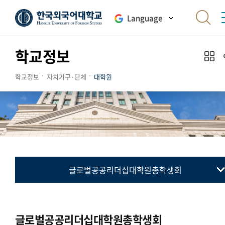
Language
학교정보
학교정보
자치기구·단체
대학원
글로벌공공리더십대학원총학생회
대학원총학생회
통번역대학원총학생회
글로벌공공리더십대학원총학생회
국제지역대학원총학생회